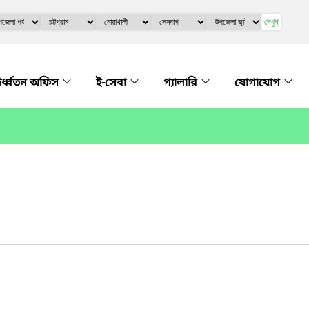
দেখুন
র্ধ্বতন অফিস
ই-সেবা
গ্যালারি
যোগাযোগ